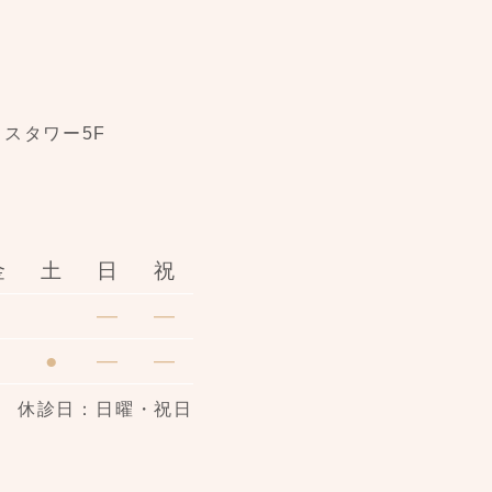
スタワー5F
金
土
日
祝
●
―
―
●
―
―
休診日：日曜・祝日