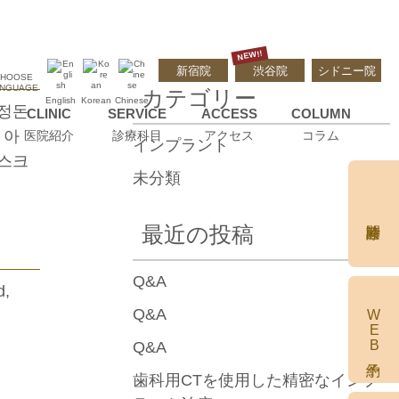
新宿院
渋谷院
シドニー院
HOOSE
カテゴリー
ANGUAGE
English
Korean
Chinese
 정돈
CLINIC
SERVICE
ACCESS
COLUMN
 아
医院紹介
診療科目
アクセス
コラム
CERAMIC
インプラント
리스크
施設/設備
審美治療
未分類
ORTHODONTICS
院長/スタッフ紹介
矯正歯科
最近の投稿
MINISH
ミニッシュ
Q&A
d,
MINISH
Q&A
WEB予約
ミニッシュ症例
Q&A
IMPLANT
インプラント
歯科用CTを使用した精密なインプ