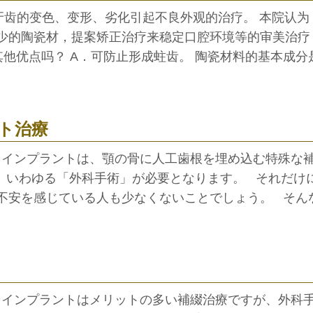
于牙齿的变色、变形、劣化引起不良外观的治疗。 本院认为
少的陶瓷材，提案矫正治疗来稳定口腔环境等的审美治疗
他优点吗？ A．可防止形成蛀齿。 陶瓷材料的基本成分
ト治療
。 インプラントは、顎の骨に人工歯根を埋め込む特殊な
、いわゆる「外科手術」が必要となります。 それだけ
不安を感じている人も少なくないことでしょう。 そん
。 インプラントはメリットの多い補綴治療ですが、外科