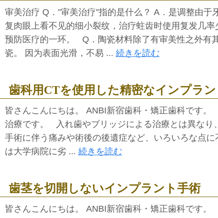
审美治疗 Q．”审美治疗”指的是什么？ A．是调整由
复肉眼上看不见的细小裂纹，治疗蛀齿时使用复发几率
预防医疗的一环。 Q．陶瓷材料除了有审美性之外有其
瓷。 因为表面光滑，不易 ...
続きを読む
歯科用CTを使用した精密なインプラン
皆さんこんにちは。 ANBI新宿歯科・矯正歯科です
治療です。 入れ歯やブリッジによる治療とは異なり
手術に伴う痛みや術後の後遺症など、いろいろな点に
は大学病院に劣 ...
続きを読む
歯茎を切開しないインプラント手術
皆さんこんにちは。 ANBI新宿歯科・矯正歯科です