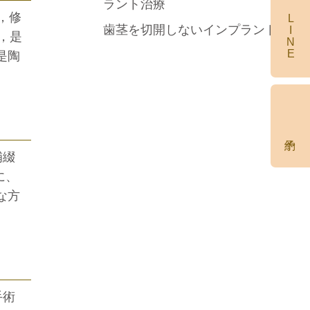
ラント治療
，修
LINE
料金
歯茎を切開しないインプラント手術
，是
是陶
予約
補綴
に、
な方
手術