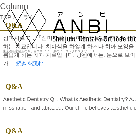
Column
コラム｜東新宿で歯科をお探しの方はANBI新宿歯科・矯正歯科まで
TOP
> コラム
Q&A
심미치료 Q．「심미치료」는 어떤 치료입니까? A. 심
하는 치료입니다. 치아색을 하얗게 하거나 치아 모양을
東京都新宿区新宿６丁目２９−１１ 新宿イーストクロスタワー５F
름답게 하는 치과 치료입니다. 당원에서는, 눈으로 보이
가 ...
続きを読む
Q&A
Aesthetic Dentistry Q．What is Aesthetic Dentistry? A. A
misshapen and abraded. Our clinic believes aesthetic den
Q&A